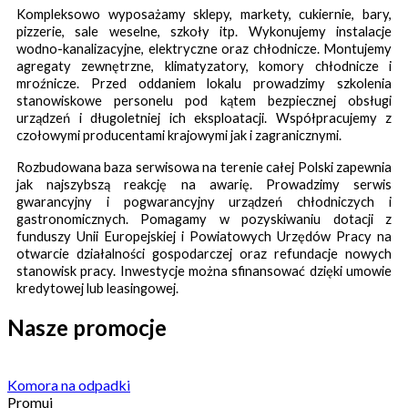
Kompleksowo wyposażamy sklepy, markety, cukiernie, bary,
pizzerie, sale weselne, szkoły itp. Wykonujemy instalacje
wodno-kanalizacyjne, elektryczne oraz chłodnicze. Montujemy
agregaty zewnętrzne, klimatyzatory, komory chłodnicze i
mroźnicze.
Przed oddaniem lokalu prowadzimy szkolenia
stanowiskowe personelu pod kątem bezpiecznej obsługi
urządzeń i długoletniej ich eksploatacji.
Współpracujemy z
czołowymi producentami krajowymi jak i zagranicznymi.
Rozbudowana baza serwisowa na terenie całej Polski zapewnia
jak najszybszą reakcję na awarię. Prowadzimy serwis
gwarancyjny i pogwarancyjny urządzeń chłodniczych i
gastronomicznych.
Pomagamy w pozyskiwaniu dotacji z
funduszy Unii Europejskiej i Powiatowych Urzędów Pracy na
otwarcie działalności gospodarczej oraz refundacje nowych
stanowisk pracy. Inwestycje można sfinansować dzięki umowie
kredytowej lub leasingowej.
Nasze promocje
Komora na odpadki
Promuj