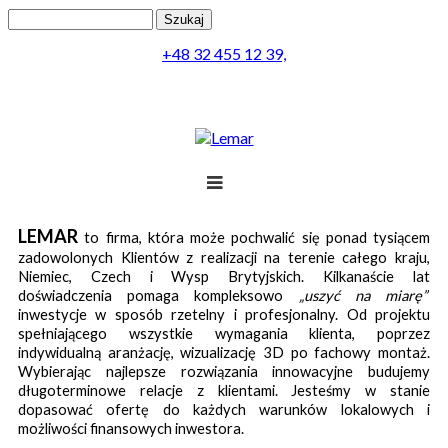
Przejdź do treści
Szukaj
Formularz wyszukiwania
+48 32 455 12 39,
Projekt
LEMAR
to firma, która może pochwalić się ponad tysiącem
zadowolonych Klientów z realizacji na terenie całego kraju,
Produkty
Niemiec, Czech i Wysp Brytyjskich.
Kilkanaście lat
doświadczenia pomaga kompleksowo
„uszyć na miarę”
Realizacja
inwestycje w sposób rzetelny i profesjonalny.
Od projektu
spełniającego wszystkie wymagania klienta, poprzez
Obsługa
indywidualną aranżację, wizualizację 3D po fachowy montaż.
Wybierając najlepsze rozwiązania innowacyjne budujemy
Kontakt
długoterminowe relacje z klientami.
Jesteśmy w stanie
dopasować ofertę do każdych warunków lokalowych i
Menu
możliwości finansowych inwestora.