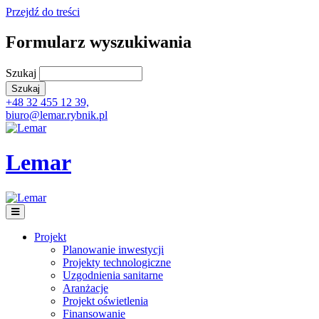
Przejdź do treści
Formularz wyszukiwania
Szukaj
+48 32 455 12 39,
biuro@lemar.rybnik.pl
Lemar
Projekt
Planowanie inwestycji
Projekty technologiczne
Uzgodnienia sanitarne
Aranżacje
Projekt oświetlenia
Finansowanie