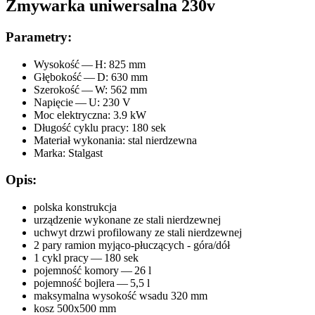
Zmywarka uniwersalna 230v
Parametry:
Wysokość — H: 825 mm
Głębokość — D: 630 mm
Szerokość — W: 562 mm
Napięcie — U: 230 V
Moc elektryczna: 3.9 kW
Długość cyklu pracy: 180 sek
Materiał wykonania: stal nierdzewna
Marka: Stalgast
Opis:
polska konstrukcja
urządzenie wykonane ze stali nierdzewnej
uchwyt drzwi profilowany ze stali nierdzewnej
2 pary ramion myjąco-płuczących - góra/dół
1 cykl pracy — 180 sek
pojemność komory — 26 l
pojemność bojlera — 5,5 l
maksymalna wysokość wsadu 320 mm
kosz 500x500 mm