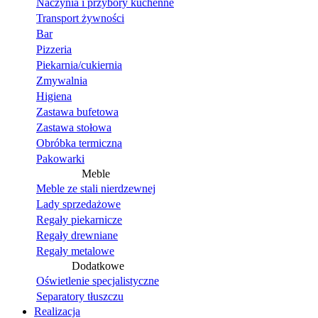
Naczynia i przybory kuchenne
Transport żywności
Bar
Pizzeria
Piekarnia/cukiernia
Zmywalnia
Higiena
Zastawa bufetowa
Zastawa stołowa
Obróbka termiczna
Pakowarki
Meble
Meble ze stali nierdzewnej
Lady sprzedażowe
Regały piekarnicze
Regały drewniane
Regały metalowe
Dodatkowe
Oświetlenie specjalistyczne
Separatory tłuszczu
Realizacja