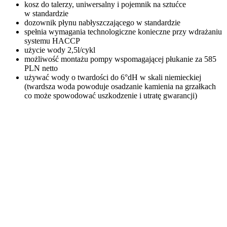
kosz do talerzy, uniwersalny i pojemnik na sztućce
w standardzie
dozownik płynu nabłyszczającego w standardzie
spełnia wymagania technologiczne konieczne przy wdrażaniu
systemu
HACCP
użycie wody 2,5l/cykl
możliwość montażu pompy wspomagającej płukanie za 585
PLN
netto
używać wody o twardości do 6°dH w skali niemieckiej
(twardsza woda powoduje osadzanie kamienia na grzałkach
co może spowodować uszkodzenie i utratę gwarancji)