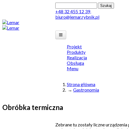
Przejdź do treści
Szukaj
Formularz wyszukiwan
+48 32 455 12 39,
biuro@lemar.rybnik.pl
Lemar
Projekt
Produkty
Realizacja
Obsługa
Menu
Strona główna
→
Gastronomia
Jesteś tutaj
Obróbka termiczna
Zebrane tu zostały liczne urządzenia 