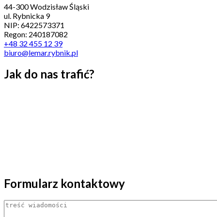
44-300 Wodzisław Śląski
ul. Rybnicka 9
NIP: 6422573371
Regon: 240187082
+48 32 455 12 39
biuro@lemar.rybnik.pl
Jak do nas trafić?
Formularz kontaktowy
Treść