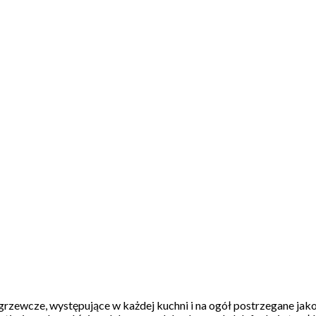
ia
grzewcze, występujące w każdej kuchni i na ogół postrzegane jako