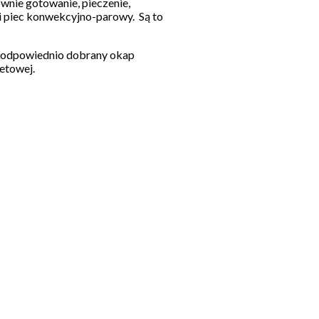
ównie gotowanie, pieczenie,
 i piec konwekcyjno-parowy. Są to
st odpowiednio dobrany okap
netowej.