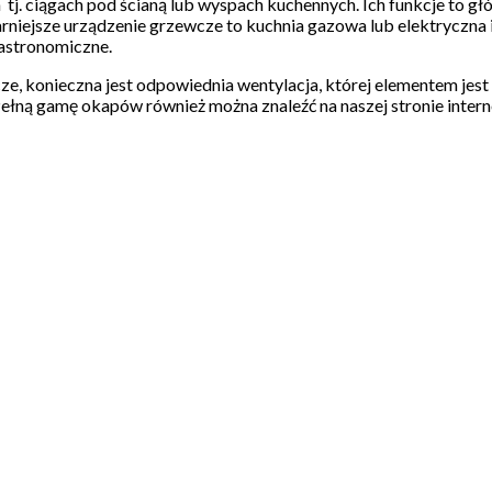
h tj. ciągach pod ścianą lub wyspach kuchennych. Ich funkcje to gł
arniejsze urządzenie grzewcze to kuchnia gazowa lub elektryczna
gastronomiczne.
ze, konieczna jest odpowiednia wentylacja, której elementem je
 Pełną gamę okapów również można znaleźć na naszej stronie inter