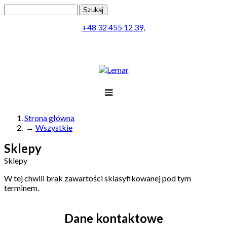
Przejdź do treści
Szukaj
Formularz wyszukiwania
+48 32 455 12 39,
Projekt
Produkty
Lemar
Realizacja
Obsługa
Kontakt
Strona główna
→
Wszystkie
Jesteś tutaj
Menu
Sklepy
Sklepy
W tej chwili brak zawartości sklasyfikowanej pod tym
terminem.
Dane kontaktowe