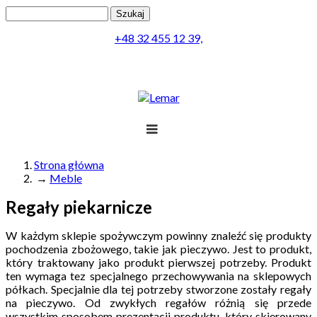
Przejdź do treści
Szukaj
Formularz wyszukiwania
+48 32 455 12 39,
Projekt
Produkty
Lemar
Realizacja
Obsługa
Kontakt
Strona główna
→
Meble
Jesteś tutaj
Menu
Regały piekarnicze
W każdym sklepie spożywczym powinny znaleźć się produkty
pochodzenia zbożowego, takie jak pieczywo. Jest to produkt,
który traktowany jako produkt pierwszej potrzeby. Produkt
ten wymaga tez specjalnego przechowywania na sklepowych
półkach. Specjalnie dla tej potrzeby stworzone zostały regały
na pieczywo. Od zwykłych regałów różnią się przede
wszystkim sposobem prezentacji produktu, który skierowany