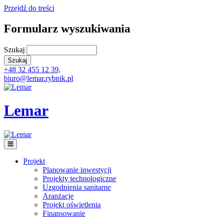
Przejdź do treści
Formularz wyszukiwania
Szukaj
+48 32 455 12 39,
biuro@lemar.rybnik.pl
Lemar
Projekt
Planowanie inwestycji
Projekty technologiczne
Uzgodnienia sanitarne
Aranżacje
Projekt oświetlenia
Finansowanie