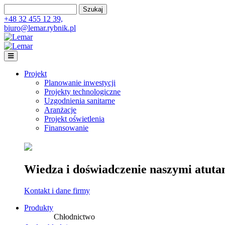
Przejdź do treści
Szukaj
Formularz wyszukiwania
+48 32 455 12 39,
biuro@lemar.rybnik.pl
Lemar
Projekt
Planowanie inwestycji
Projekty technologiczne
Uzgodnienia sanitarne
Aranżacje
Projekt oświetlenia
Finansowanie
Wiedza i doświadczenie naszymi atuta
Kontakt i dane firmy
Produkty
Chłodnictwo