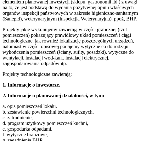
elementem planowanej inwestycji (sklepu, gastronomii itd.) z uwagi
na to, że jest podstawą do wydania pozytywnej opinii właściwych
organów inspekcji państwowych w zakresie higieniczno-sanitarnym
(Sanepid), weterynaryjnym (Inspekcjia Weterynaryjna), ppoż,
BHP
.
Projekty jakie wykonujemy zawierają w części graficznej (rzut
pomieszczeń) pokazujący prawidłowy układ pomieszczeń i ciągi
technologiczne, jak również lokalizację poszczególnych urządzeń,
natomiast w części opisowej podajemy wytyczne co do rodzaju
wykończenia pomieszczeń (ściany, sufity, posadzki), wytyczne do
wentylacji, instalacji wod-kan., instalacji elektrycznej,
zagospodarowania odpadów itp.
Projekty technologiczne zawierają:
1. Informacje o inwestorze.
2. Informacje o planowanej działalności, w tym:
a. opis pomieszczeń lokalu,
b. zestawienie powierzchni technologicznych,
c. zatrudnienie,
d. program użytkowy pomieszczeń kuchni,
e. gospodarka odpadami,
f. wytyczne branżowe,
g. zagadnienia
BHP
,