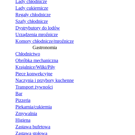
Lady chłodnicze
Lady cukiernicze
Regały chłodnicze
Szafy chłodnicze
Dystrybutory do lodów
Urządzenia mroźnicze
Komory chłodnicze/mroźnicze
Gastronomia
Chłodnictwo
Obróbka mechaniczna
Krajalnice/Wilki/Piły
Piece konwekcyjne
Naczynia i przybory kuchenne
Transport żywności
Bar
Pizzeria
Piekarnia/cukiernia
Zmywalnia
Higiena
Zastawa bufetowa
Zastawa stołowa