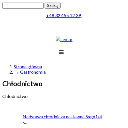
Przejdź do treści
Szukaj
Formularz wyszukiwania
+48 32 455 12 39,
Lemar
Projekt
Strona główna
→
Gastronomia
Jesteś tutaj
Produkty
Chłodnictwo
Realizacja
Chłodnictwo
Obsługa
Kontakt
Nadstawa chłodnicza nastawna 5xgn1/4
Menu
-...