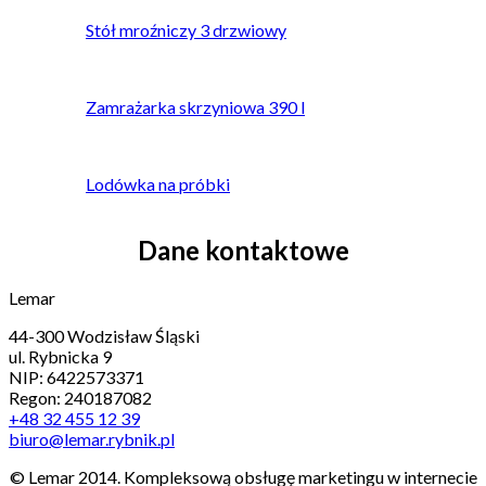
Stół mroźniczy 3 drzwiowy
Zamrażarka skrzyniowa 390 l
Lodówka na próbki
Dane kontaktowe
Lemar
44-300 Wodzisław Śląski
ul. Rybnicka 9
NIP: 6422573371
Regon: 240187082
+48 32 455 12 39
biuro@lemar.rybnik.pl
© Lemar 2014. Kompleksową obsługę marketingu w internecie