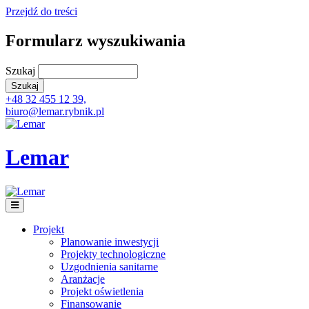
Przejdź do treści
Formularz wyszukiwania
Szukaj
+48 32 455 12 39,
biuro@lemar.rybnik.pl
Lemar
Projekt
Planowanie inwestycji
Projekty technologiczne
Uzgodnienia sanitarne
Aranżacje
Projekt oświetlenia
Finansowanie