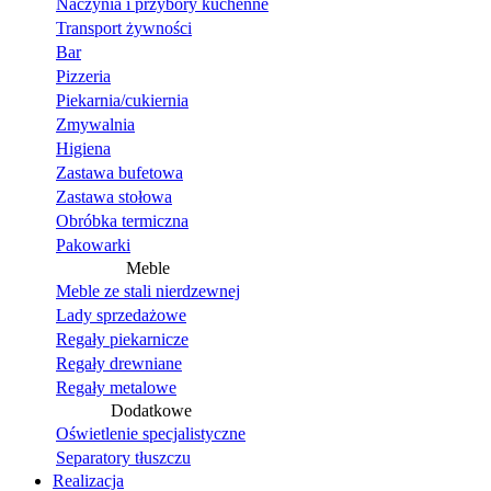
Naczynia i przybory kuchenne
Transport żywności
Bar
Pizzeria
Piekarnia/cukiernia
Zmywalnia
Higiena
Zastawa bufetowa
Zastawa stołowa
Obróbka termiczna
Pakowarki
Meble
Meble ze stali nierdzewnej
Lady sprzedażowe
Regały piekarnicze
Regały drewniane
Regały metalowe
Dodatkowe
Oświetlenie specjalistyczne
Separatory tłuszczu
Realizacja