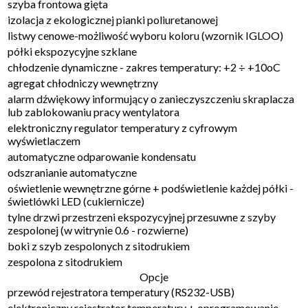
szyba frontowa gięta
izolacja z ekologicznej pianki poliuretanowej
listwy cenowe-możliwość wyboru koloru (wzornik IGLOO)
półki ekspozycyjne szklane
chłodzenie dynamiczne - zakres temperatury: +2 ÷ +10oC
agregat chłodniczy wewnętrzny
alarm dźwiękowy informujący o zanieczyszczeniu skraplacza
lub zablokowaniu pracy wentylatora
elektroniczny regulator temperatury z cyfrowym
wyświetlaczem
automatyczne odparowanie kondensatu
odszranianie automatyczne
oświetlenie wewnętrzne górne + podświetlenie każdej półki -
świetlówki LED (cukiernicze)
tylne drzwi przestrzeni ekspozycyjnej przesuwne z szyby
zespolonej (w witrynie 0.6 - rozwierne)
boki z szyb zespolonych z sitodrukiem
zespolona z sitodrukiem
Opcje
przewód rejestratora temperatury (RS232-USB)
elektroniczny rejestrator temperatury + oprogramowanie