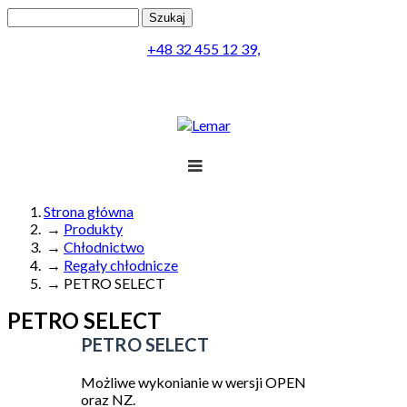
Przejdź do treści
Szukaj
Formularz wyszukiwania
+48 32 455 12 39,
Projekt
Produkty
Lemar
Realizacja
Obsługa
Kontakt
Strona główna
→
Produkty
Jesteś tutaj
Menu
→
Chłodnictwo
→
Regały chłodnicze
→
PETRO SELECT
PETRO SELECT
PETRO
SELECT
Możliwe wykonianie w wersji
OPEN
oraz
NZ
.