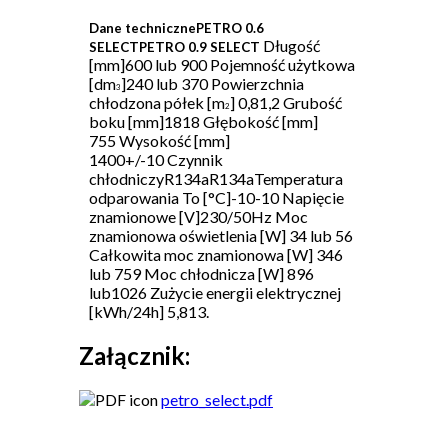
Dane technicznePETRO 0.6
Długość
SELECTPETRO
0.9
SELECT
[mm]600 lub 900 Pojemność użytkowa
[dm
]240 lub 370 Powierzchnia
3
chłodzona półek [m
] 0,81,2 Grubość
2
boku [mm]1818 Głębokość [mm]
755 Wysokość [mm]
1400+/-10 Czynnik
chłodniczyR134aR134aTemperatura
odparowania To [°C]-10-10 Napięcie
znamionowe [V]230/50Hz Moc
znamionowa oświetlenia [W] 34 lub 56
Całkowita moc znamionowa [W] 346
lub 759 Moc chłodnicza [W] 896
lub1026 Zużycie energii elektrycznej
[kWh/24h] 5,813.
Załącznik:
petro_select.pdf