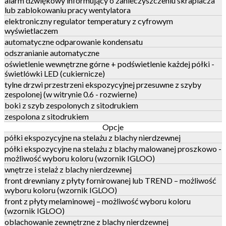
alarm dźwiękowy informujący o zanieczyszczeniu skraplacza
lub zablokowaniu pracy wentylatora
elektroniczny regulator temperatury z cyfrowym
wyświetlaczem
automatyczne odparowanie kondensatu
odszranianie automatyczne
oświetlenie wewnętrzne górne + podświetlenie każdej półki -
świetlówki LED (cukiernicze)
tylne drzwi przestrzeni ekspozycyjnej przesuwne z szyby
zespolonej (w witrynie 0.6 - rozwierne)
boki z szyb zespolonych z sitodrukiem
zespolona z sitodrukiem
Opcje
półki ekspozycyjne na stelażu z blachy nierdzewnej
półki ekspozycyjne na stelażu z blachy malowanej proszkowo -
możliwość wyboru koloru (wzornik IGLOO)
wnętrze i stelaż z blachy nierdzewnej
front drewniany z płyty fornirowanej lub TREND – możliwość
wyboru koloru (wzornik IGLOO)
front z płyty melaminowej – możliwość wyboru koloru
(wzornik IGLOO)
oblachowanie zewnętrzne z blachy nierdzewnej