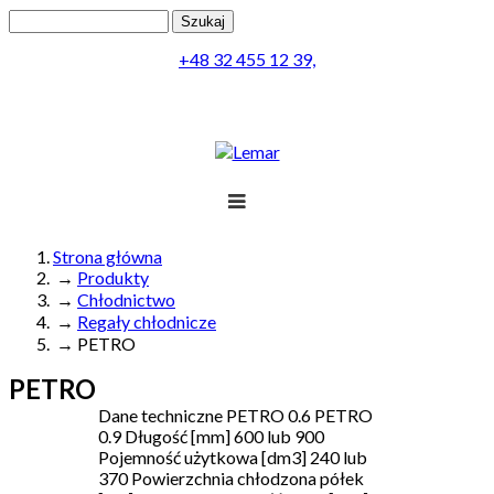
Przejdź do treści
Szukaj
Formularz wyszukiwania
+48 32 455 12 39,
Projekt
Produkty
Lemar
Realizacja
Obsługa
Kontakt
Strona główna
→
Produkty
Jesteś tutaj
Menu
→
Chłodnictwo
→
Regały chłodnicze
→
PETRO
PETRO
Dane techniczne PETRO 0.6 PETRO
0.9 Długość [mm] 600 lub 900
Pojemność użytkowa [dm3] 240 lub
370 Powierzchnia chłodzona półek