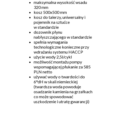
maksymalna wysokość wsadu
320 mm
kosz 500x500 mm
kosz do talerzy, uniwersalny i
pojemnik na sztućce
w standardzie
dozownik płynu
nabłyszczającego w standardzie
spełnia wymagania
technologiczne konieczne przy
wdrażaniu systemu
HACCP
użycie wody 2,5l/cykl
możliwość montażu pompy
wspomagającej płukanie za 585
PLN
netto
używać wody o twardości do
6°dH w skali niemieckiej
(twardsza woda powoduje
osadzanie kamienia na grzałkach
co może spowodować
uszkodzenie i utratę gwarancji)