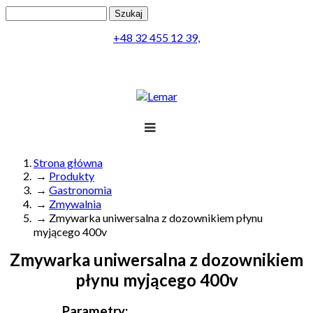
Przejdź do treści
Szukaj
Formularz wyszukiwania
+48 32 455 12 39,
Projekt
Produkty
Lemar
Realizacja
Obsługa
Kontakt
Strona główna
→
Produkty
Jesteś tutaj
Menu
→
Gastronomia
→
Zmywalnia
→
Zmywarka uniwersalna z dozownikiem płynu
myjącego 400v
Zmywarka uniwersalna z dozownikiem
płynu myjącego 400v
Parametry: