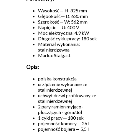
Wysokość — H: 825 mm
Głębokość — D: 630 mm
Szerokość — W: 562 mm
Napięcie — U: 400 V
Moc elektryczna: 4.9 kW
Długość cyklu pracy: 180 sek
Materiał wykonania:
stal nierdzewna
Marka: Stalgast
Opis:
polska konstrukcja
urządzenie wykonane ze
stali nierdzewnej
uchwyt drzwi profilowany ze
stali nierdzewnej
2 pary ramion myjąco-
płuczących - góra/dół
1 cykl pracy — 180 sek
pojemność komory — 26 l
pojemność bojlera — 5,5 l