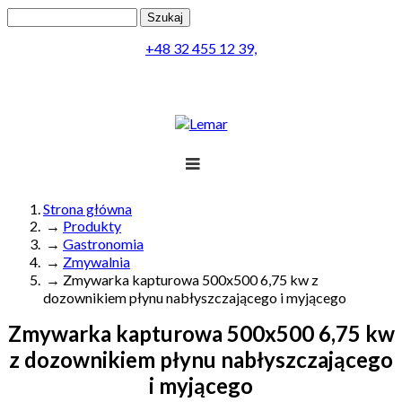
Przejdź do treści
Szukaj
Formularz wyszukiwania
+48 32 455 12 39,
Projekt
Produkty
Lemar
Realizacja
Obsługa
Kontakt
Strona główna
→
Produkty
Jesteś tutaj
Menu
→
Gastronomia
→
Zmywalnia
→
Zmywarka kapturowa 500x500 6,75 kw z
dozownikiem płynu nabłyszczającego i myjącego
Zmywarka kapturowa 500x500 6,75 kw
z dozownikiem płynu nabłyszczającego
i myjącego