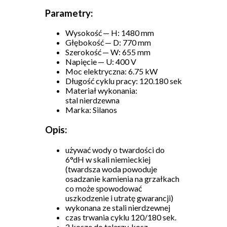
Parametry:
Wysokość — H: 1480 mm
Głębokość — D: 770 mm
Szerokość — W: 655 mm
Napięcie — U: 400 V
Moc elektryczna: 6.75 kW
Długość cyklu pracy: 120.180 sek
Materiał wykonania:
stal nierdzewna
Marka: Silanos
Opis:
używać wody o twardości do
6°dH w skali niemieckiej
(twardsza woda powoduje
osadzanie kamienia na grzałkach
co może spowodować
uszkodzenie i utratę gwarancji)
wykonana ze stali nierdzewnej
czas trwania cyklu 120/180 sek.
2 kosze do talerzy, kosz