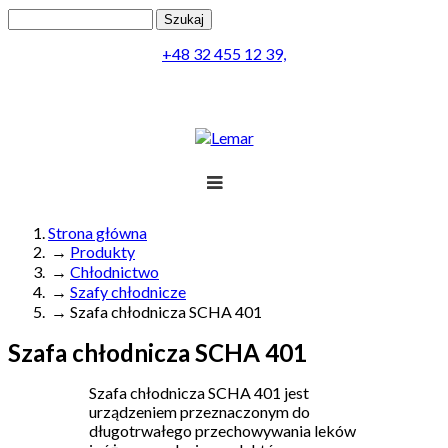
Przejdź do treści
Szukaj
Formularz wyszukiwania
+48 32 455 12 39,
Projekt
Produkty
Lemar
Realizacja
Obsługa
Kontakt
Strona główna
→
Produkty
Jesteś tutaj
Menu
→
Chłodnictwo
→
Szafy chłodnicze
→
Szafa chłodnicza SCHA 401
Szafa chłodnicza SCHA 401
Szafa chłodnicza
SCHA
401 jest
urządzeniem przeznaczonym do
długotrwałego przechowywania leków