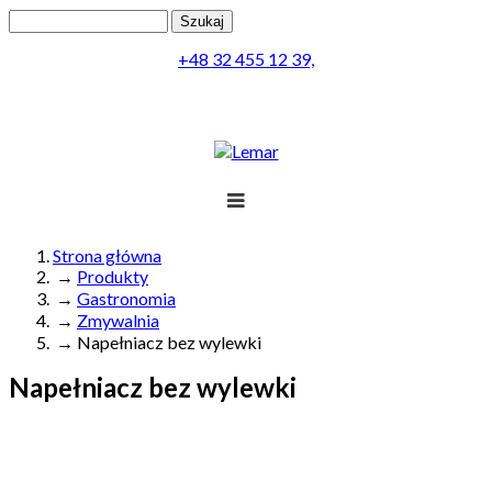
Przejdź do treści
Szukaj
Formularz wyszukiwania
+48 32 455 12 39,
Projekt
Produkty
Lemar
Realizacja
Obsługa
Kontakt
Strona główna
→
Produkty
Jesteś tutaj
Menu
→
Gastronomia
→
Zmywalnia
→
Napełniacz bez wylewki
Napełniacz bez wylewki