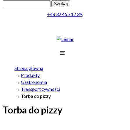
Przejdź
Szukaj
Formularz
do
+48 32 455 12 39,
treści
wyszukiwania
L
e
m
Projekt
Strona główna
a
Jesteś
→
Produkty
Produkty
→
Gastronomia
tutaj
r
→
Transport żywności
Realizacja
→
Torba do pizzy
Obsługa
Torba do pizzy
Kontakt
Menu