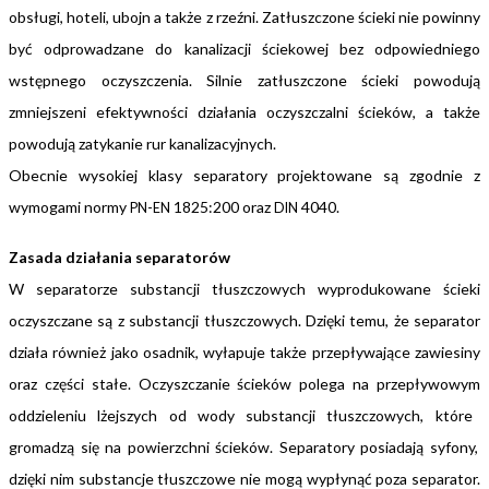
obsługi, hoteli, ubojn
a także z rzeźni.
Zatłuszczone ścieki nie powinny
być odprowadzane do kanalizacji ściekowej be
z odpowiedniego
wstępnego oczyszczenia. Silnie zatłuszczone ścieki powodują
zmniejszeni
efektywności działania oczyszczalni ścieków, a także
powodują zatykanie rur kanalizacyjnych.
Obecnie wysokiej klasy separatory projektowane są zgodnie z
wymogami normy
-
1825:200
oraz
4040.
PN
EN
DIN
Zasada działania separatorów
W separatorze substancji tłuszczowych
wyprodukowane ścieki
oczyszczane są z substancji
tłuszczowych. Dzięki temu, że separator
działa również jako
osadnik, wyłapuje także przepływające zawiesiny
oraz części
stałe. Oczyszczanie ścieków polega na przepływowym
oddzieleniu lżejszych od wody substancji tłuszczowych, które
gromadzą się na powierzchni ścieków. Separatory posiadają
syfony,
dzięki nim substancje tłuszczowe nie mogą wypłynąć
poza separator.