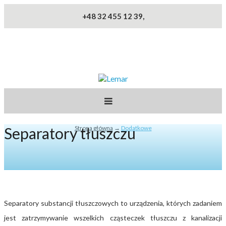
Przejdź do treści
+48 32 455 12 39,
Lemar
PROJEKT
Separatory tłuszczu
Strona główna
→
Dodatkowe
Jesteś tutaj
PRODUKTY
REALIZACJA
OBSŁUGA
Separatory substancji tłuszczowych to urządzenia, których zadaniem
KONTAKT
jest zatrzymywanie wszelkich cząsteczek tłuszczu z kanalizacji