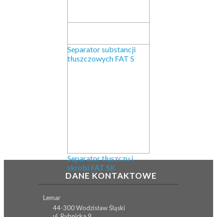
Separator substancji
tłuszczowych FAT S
Separator tłuszczu i
skrobi FAT SK
DANE KONTAKTOWE
Lemar
44-300 Wodzisław Śląski
ul. Rybnicka 9