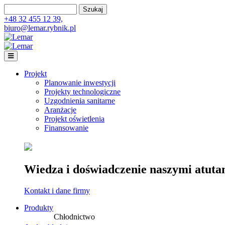
Przejdź do treści
Szukaj
Formularz wyszukiwania
+48 32 455 12 39,
biuro@lemar.rybnik.pl
Lemar
Projekt
Planowanie inwestycji
Projekty technologiczne
Uzgodnienia sanitarne
Aranżacje
Projekt oświetlenia
Finansowanie
Wiedza i doświadczenie naszymi atuta
Kontakt i dane firmy
Produkty
Chłodnictwo