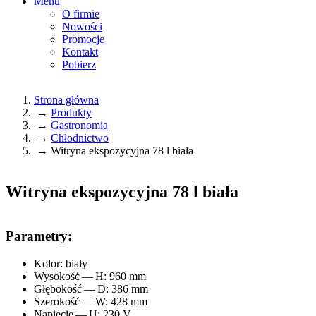
Menu
O firmie
Nowości
Promocje
Kontakt
Pobierz
Strona główna
→
Produkty
Jesteś tutaj
→
Gastronomia
→
Chłodnictwo
→
Witryna ekspozycyjna 78 l biała
Witryna ekspozycyjna 78 l biała
Parametry:
Kolor: biały
Wysokość — H: 960 mm
Głębokość — D: 386 mm
Szerokość — W: 428 mm
Napięcie — U: 230 V