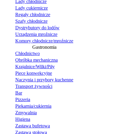
Lady chłodnicze
Lady cukiernicze
Regały chłodnicze
Szafy chłodnicze
Dystrybutory do lodów
Urządzenia mroźnicze
Komory chłodnicze/mroźnicze
Gastronomia
Chłodnictwo
Obróbka mechaniczna
Krajalnice/Wilki/Piły
Piece konwekcyjne
Naczynia i przybory kuchenne
Transport żywności
Bar
Pizzeria
Piekarnia/cukiernia
Zmywalnia
Higiena
Zastawa bufetowa
Zastawa stołowa